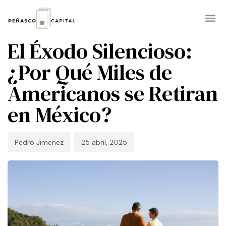
PUBLISHED
Author
Published
IN:
on:
NEGOCIO
El Éxodo Silencioso:
¿Por Qué Miles de
Americanos se Retiran
en México?
Pedro Jimenez
25 abril, 2025